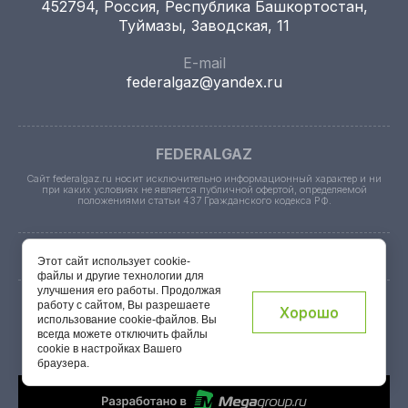
452794, Россия, Республика Башкортостан,
Туймазы, Заводская, 11
E-mail
federalgaz@yandex.ru
FEDERALGAZ
Сайт federalgaz.ru носит исключительно информационный характер и ни
при каких условиях не является публичной офертой, определяемой
положениями статьи 437 Гражданского кодекса РФ.
Этот сайт использует cookie-
файлы и другие технологии для
улучшения его работы. Продолжая
работу с сайтом, Вы разрешаете
Хорошо
использование cookie-файлов. Вы
© FederalGaz 2026. Все права защищены.
всегда можете отключить файлы
cookie в настройках Вашего
браузера.