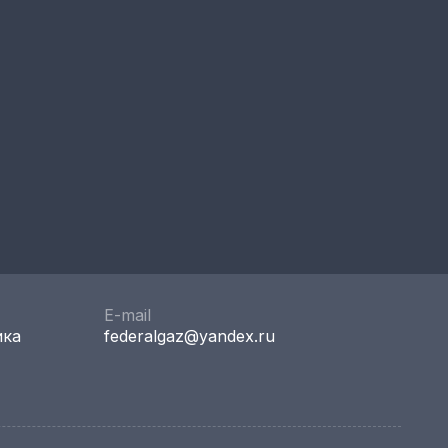
E-mail
ика
federalgaz@yandex.ru