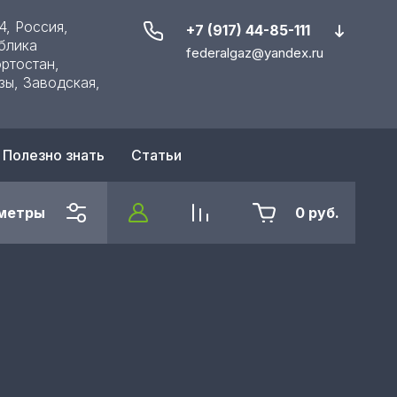
4, Россия,
+7 (917) 44-85-111
блика
federalgaz@yandex.ru
ртостан,
зы, Заводская,
Полезно знать
Статьи
метры
0
руб.