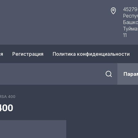
45279
Респу
Башко
Туйма
11
ия
Регистрация
Политика конфиденциальности
Пара
RSA 400
400