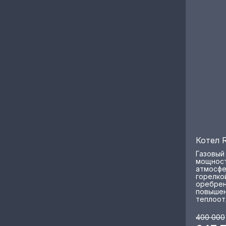
Котел 
Газовый
мощност
атмосфе
горелко
оребрен
повышен
теплоот
400 000