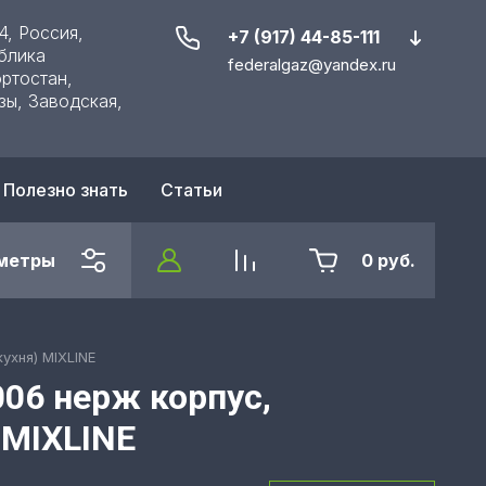
4, Россия,
+7 (917) 44-85-111
блика
federalgaz@yandex.ru
ртостан,
зы, Заводская,
Полезно знать
Статьи
метры
0
руб.
ухня) MIXLINE
06 нерж корпус,
 MIXLINE