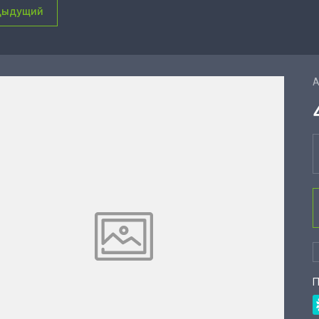
дыдущий
А
П