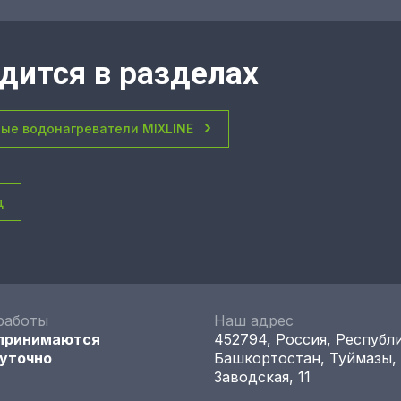
дится в разделах
ые водонагреватели MIXLINE
д
работы
Наш адрес
 принимаются
452794, Россия, Республ
уточно
Башкортостан, Туймазы,
Заводская, 11