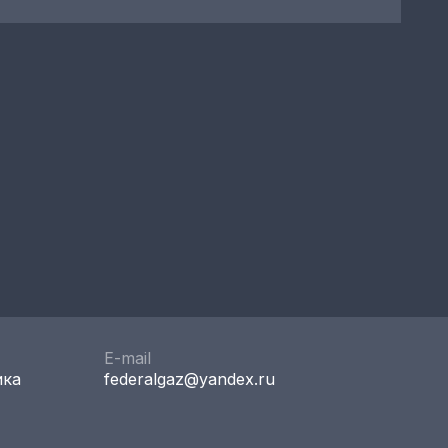
E-mail
ика
federalgaz@yandex.ru