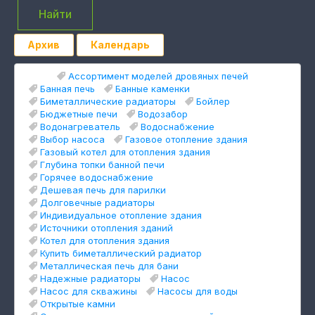
Найти
Архив
Календарь
Теги:
Ассортимент моделей дровяных печей
Банная печь
Банные каменки
Биметаллические радиаторы
Бойлер
Бюджетные печи
Водозабор
Водонагреватель
Водоснабжение
Выбор насоса
Газовое отопление здания
Газовый котел для отопления здания
Глубина топки банной печи
Горячее водоснабжение
Дешевая печь для парилки
Долговечные радиаторы
Индивидуальное отопление здания
Источники отопления зданий
Котел для отопления здания
Купить биметаллический радиатор
Металлическая печь для бани
Надежные радиаторы
Насос
Насос для скважины
Насосы для воды
Открытые камни