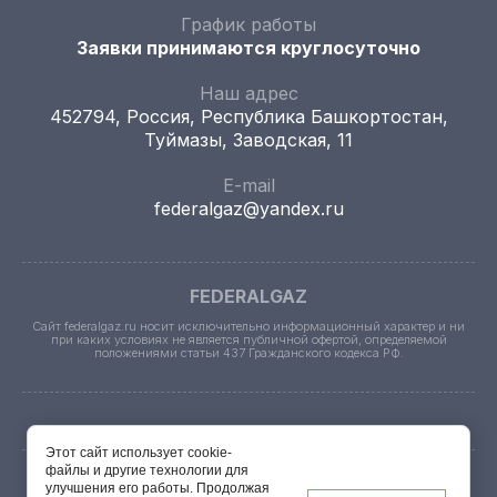
График работы
Заявки принимаются круглосуточно
Наш адрес
452794, Россия, Республика Башкортостан,
Туймазы, Заводская, 11
E-mail
federalgaz@yandex.ru
FEDERALGAZ
Сайт federalgaz.ru носит исключительно информационный характер и ни
при каких условиях не является публичной офертой, определяемой
положениями статьи 437 Гражданского кодекса РФ.
Этот сайт использует cookie-
файлы и другие технологии для
улучшения его работы. Продолжая