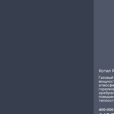
Котел 
Газовый
мощност
атмосфе
горелко
оребрен
повышен
теплоот
400 000