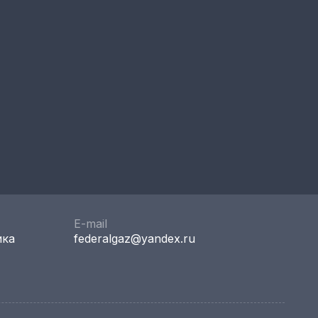
E-mail
ика
federalgaz@yandex.ru