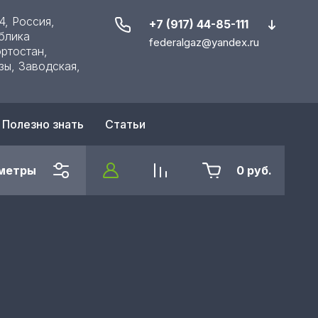
4, Россия,
+7 (917) 44-85-111
блика
federalgaz@yandex.ru
ртостан,
зы, Заводская,
Полезно знать
Статьи
метры
0
руб.