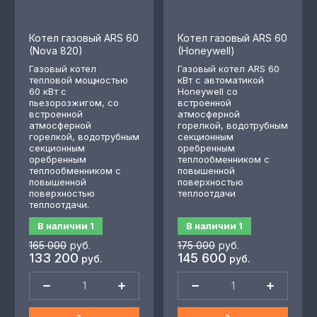
Котел газовый ARS 60
Котел газовый ARS 60
(Nova 820)
(Honeywell)
Газовый котел
Газовый котел ARS 60
тепловой мощностью
кВт с автоматикой
60 кВт с
Honeywell со
пьезорозжигом, со
встроенной
встроенной
атмосферной
атмосферной
горелкой, водотрубным
горелкой, водотрубным
секционным
секционным
оребренным
оребренным
теплообменником с
теплообменником с
повышенной
повышенной
поверхностью
поверхностью
теплоотдачи
теплоотдачи.
В наличии
1
В наличии
1
165 000
руб.
175 000
руб.
133 200
145 600
руб.
руб.