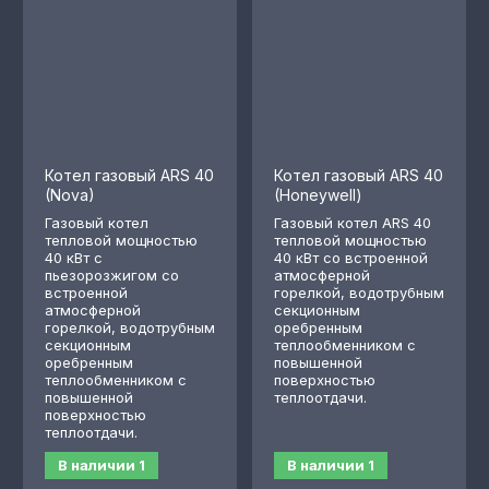
Котел газовый ARS 40
Котел газовый ARS 40
(Nova)
(Honeywell)
Газовый котел
Газовый котел ARS 40
тепловой мощностью
тепловой мощностью
40 кВт с
40 кВт со встроенной
пьезорозжигом со
атмосферной
встроенной
горелкой, водотрубным
атмосферной
секционным
горелкой, водотрубным
оребренным
секционным
теплообменником с
оребренным
повышенной
теплообменником с
поверхностью
повышенной
теплоотдачи.
поверхностью
теплоотдачи.
В наличии
1
В наличии
1