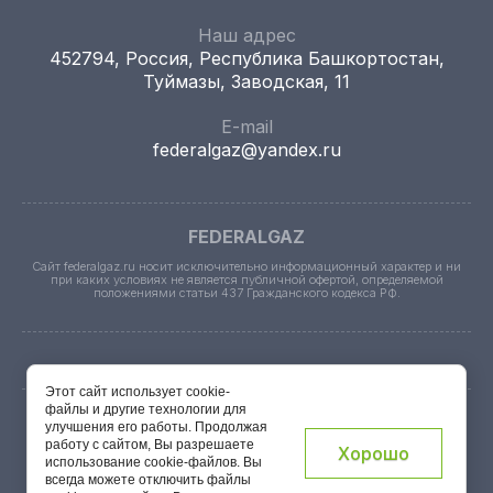
Наш адрес
452794, Россия, Республика Башкортостан,
Туймазы, Заводская, 11
E-mail
federalgaz@yandex.ru
FEDERALGAZ
Сайт federalgaz.ru носит исключительно информационный характер и ни
при каких условиях не является публичной офертой, определяемой
положениями статьи 437 Гражданского кодекса РФ.
Этот сайт использует cookie-
файлы и другие технологии для
улучшения его работы. Продолжая
© FederalGaz 2026. Все права защищены.
работу с сайтом, Вы разрешаете
Хорошо
использование cookie-файлов. Вы
всегда можете отключить файлы