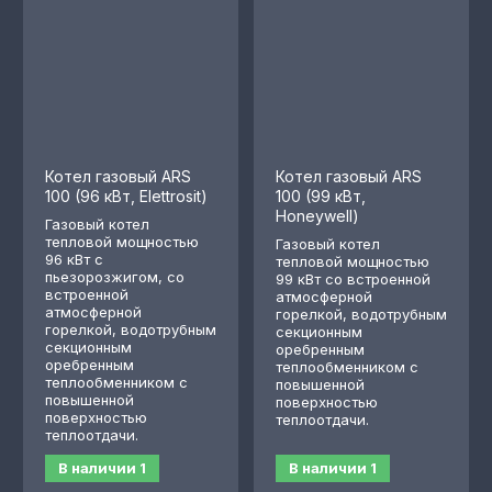
Котел газовый ARS
Котел газовый ARS
100 (96 кВт, Elettrosit)
100 (99 кВт,
Honeywell)
Газовый котел
тепловой мощностью
Газовый котел
96 кВт с
тепловой мощностью
пьезорозжигом, со
99 кВт со встроенной
встроенной
атмосферной
атмосферной
горелкой, водотрубным
горелкой, водотрубным
секционным
секционным
оребренным
оребренным
теплообменником с
теплообменником с
повышенной
повышенной
поверхностью
поверхностью
теплоотдачи.
теплоотдачи.
В наличии
1
В наличии
1