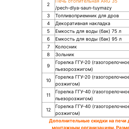
Печь отопительная ARG 35
2
3
Топливоприемник для дров
4
Декоративная накладка
5
Емкость для воды (бак) 75 л
6
Емкость для воды (бак) 95 л
7
Колосник
8
Зольник
Горелка ГГУ-20 (газогорелочно
9
пьезорозжигом)
Горелка ГГУ-20 (газогорелочно
10
розжигом)
Горелка ГГУ-40 (газогорелочно
11
пьезорозжигом)
Горелка ГГУ-40 (газогорелочно
12
розжигом)
Дополнительные скидки на печи д
монтажным организациям. Разм