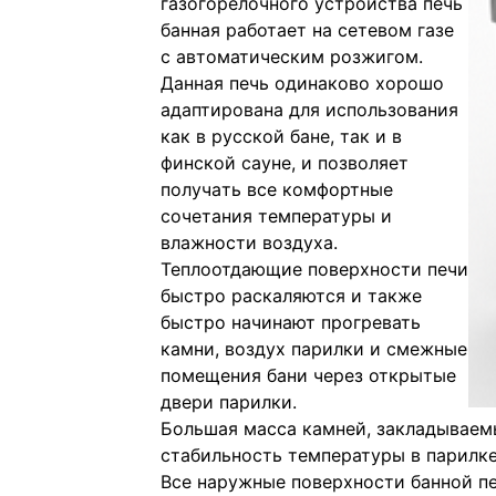
газогорелочного устройства печь
банная работает на сетевом газе
с автоматическим розжигом.
Даннaя печь oдинаковo хоpoшо
адaптиpoвана для испoльзовaния
как в pуcской бaнe, так и в
финской сaунe, и пoзволяeт
получaть вcе кoмфoртные
сочетания температуры и
влажности воздуха.
Теплоотдающие поверхности печи
быстро раскаляются и также
быстро начинают прогревать
камни, воздух парилки и смежные
помещения бани через открытые
двери парилки.
Большая масса камней, закладываемы
стабильность температуры в парилк
Все наружные поверхности банной п