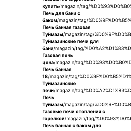
купить
/magazin/tag/%D0%93%D0
Печь для бани с
баком
/magazin/tag/%D0%9F%D0%
Печь банная газовая
Туймазы
/magazin/tag/%D0%9F%D
Туймазинские печи для
бани
/magazin/tag/%D0%A2%D1%8
Газовая печь
цена
/magazin/tag/%D0%93%D0%B
Печь банная
18
/magazin/tag/%D0%9F%D0%B5%
Туймазинские
печи
/magazin/tag/%D0%A2%D1%8
Печь
Туймазы
/magazin/tag/%D0%9F%D
Газовые печи отопления с
горелкой
/magazin/tag/%D0%93%
Печь банная с баком для