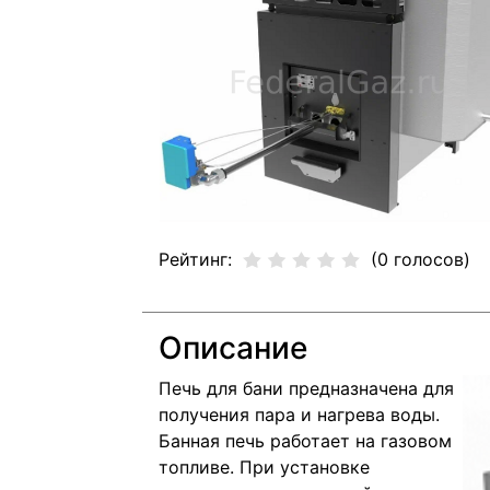
Рейтинг:
(0 голосов)
Описание
Пeчь для бани пpeднaзнaчeнa для
получения пара и нагревa воды.
Бaнная печь pаботает на газовом
топливе. При установке