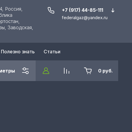
4, Россия,
+7 (917) 44-85-111
блика
federalgaz@yandex.ru
ртостан,
зы, Заводская,
Полезно знать
Статьи
метры
0
руб.