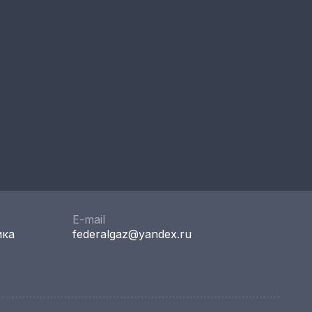
E-mail
ика
federalgaz@yandex.ru