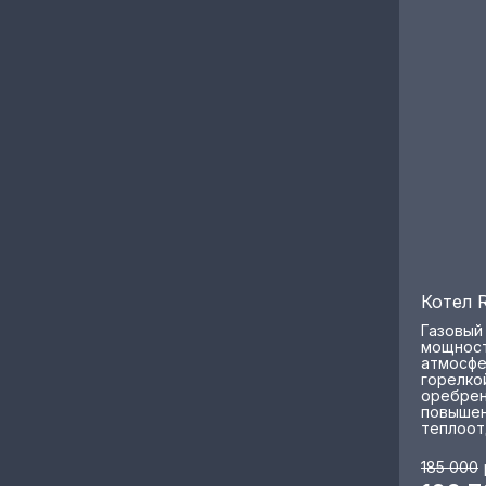
Котел 
Газовый
мощност
атмосфе
горелко
оребрен
повышен
теплоот
185 000